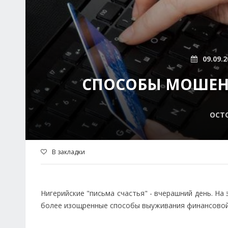
09.09.2
СПОСОБЫ МОШЕН
ОСТ
В закладки
Нигерийские "письма счастья" - вчерашний день. На
более изощренные способы выуживания финансовой