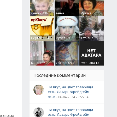
Лена
7 436
Анна
Ирина
Гумлевая
0
Бруцкая
41
Сергей
1 342
Ируся
195
Татьяна
Крючкова
0
Юнона
6
zakko2009
7
Svet-Lana
13
Последние комментарии
На вкус, на цвет товарищи
есть. Лазарь Фрейдгейм
Лена
- 06-04-2024 23:55:54
На вкус, на цвет товарищи
есть. Лазарь Фрейдгейм
 вашему