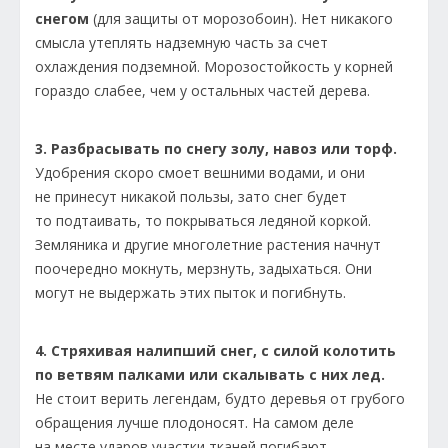
снегом
(для защиты от морозобоин). Нет никакого
смысла утеплять надземную часть за счет
охлаждения подземной. Морозостойкость у корней
гораздо слабее, чем у остальных частей дерева.
3. Разбрасывать по снегу золу, навоз или торф.
Удобрения скоро смоет вешними водами, и они
не принесут никакой пользы, зато снег будет
то подтаивать, то покрываться ледяной коркой.
Земляника и другие многолетние растения начнут
поочередно мокнуть, мерзнуть, задыхаться. Они
могут не выдержать этих пыток и погибнуть.
4. Стряхивая налипший снег, с силой колотить
по ветвям палками или скалывать с них лед.
Не стоит верить легендам, будто деревья от грубого
обращения лучше плодоносят. На самом деле
на месте ударов участки тканей погибают,