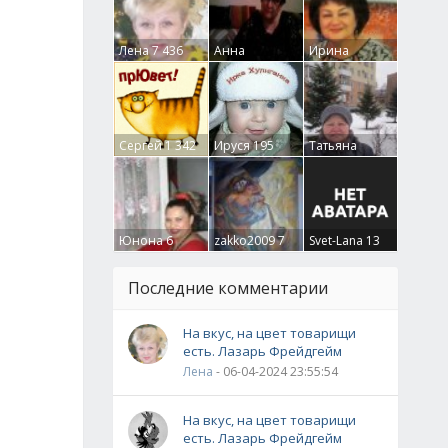
Лена
7 436
Анна
Ирина
Гумлевая
0
Бруцкая
41
Сергей
1 342
Ируся
195
Татьяна
Крючкова
0
Юнона
6
zakko2009
7
Svet-Lana
13
Последние комментарии
На вкус, на цвет товарищи
есть. Лазарь Фрейдгейм
Лена
- 06-04-2024 23:55:54
На вкус, на цвет товарищи
есть. Лазарь Фрейдгейм