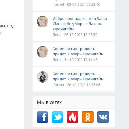
lfprivet
- 05-01-2024 09:53:46
Добро пропадает... или Santa
Claus и Дед Мороз. Лазарь
ды, под
Фрейдгейм
ег
Лена
- 26-12-2023 13:28:59
Бог милостив - радость
придёт. Лазарь Фрейдгейм
Лена
- 31-10-2023 17:14:18
Бог милостив - радость
придёт. Лазарь Фрейдгейм
lfprivet
- 28-10-2023 18:37:06
Мы в сетях