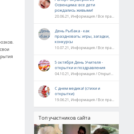
Освенцима: все дети
рождались живыми!
20.06.21, Информация / Все праздники / Рассказы и истории
День Рыбака - как
праздновать: игры, загадки,
конкурсы
розков.
10.07.21, Информация / Все праздники
 свои
крытия
5 октября День Учителя -
открытки и поздравления
04.10.21, Информация / Открытки / Все праздники
С днем медика! (стихи и
открытки)
19.06.21, Информация / Все праздники
Топ участников сайта