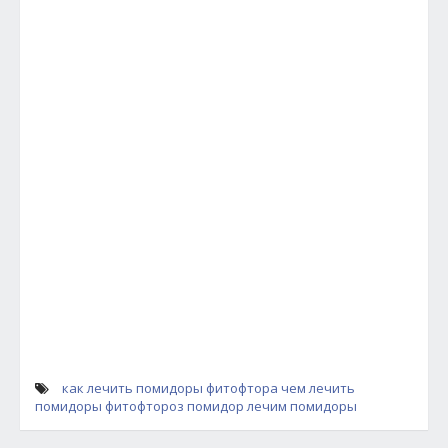
как лечить помидоры
фитофтора
чем лечить
помидоры
фитофтороз помидор
лечим помидоры