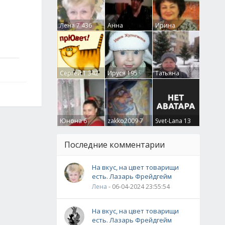
Лена
7 436
Анна
Ирина
Гумлевая
0
Бруцкая
41
Сергей
1 342
Ируся
195
Татьяна
Крючкова
0
Юнона
6
zakko2009
7
Svet-Lana
13
Последние комментарии
На вкус, на цвет товарищи
есть. Лазарь Фрейдгейм
Лена
- 06-04-2024 23:55:54
На вкус, на цвет товарищи
есть. Лазарь Фрейдгейм