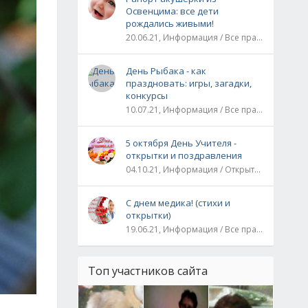
Освенцима: все дети
рождались живыми!
20.06.21, Информация / Все праздники / Рассказы и истории
День Рыбака - как
праздновать: игры, загадки,
конкурсы
10.07.21, Информация / Все праздники
5 октября День Учителя -
открытки и поздравления
04.10.21, Информация / Открытки / Все праздники
С днем медика! (стихи и
открытки)
19.06.21, Информация / Все праздники
Топ участников сайта