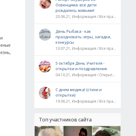
Освенцима: все дети
рождались живыми!
20.06.21, Информация / Все праздники / Рассказы и истории
День Рыбака - как
праздновать: игры, загадки,
 и
конкурсы
леные
10.07.21, Информация / Все праздники
езнь,
5 октября День Учителя -
открытки и поздравления
04.10.21, Информация / Открытки / Все праздники
С днем медика! (стихи и
открытки)
19.06.21, Информация / Все праздники
Топ участников сайта