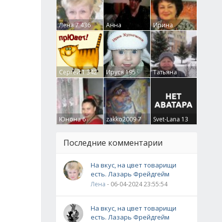
Лена
7 436
Анна
Ирина
Гумлевая
0
Бруцкая
41
Сергей
1 342
Ируся
195
Татьяна
Крючкова
0
Юнона
6
zakko2009
7
Svet-Lana
13
Последние комментарии
На вкус, на цвет товарищи
есть. Лазарь Фрейдгейм
Лена
- 06-04-2024 23:55:54
На вкус, на цвет товарищи
есть. Лазарь Фрейдгейм