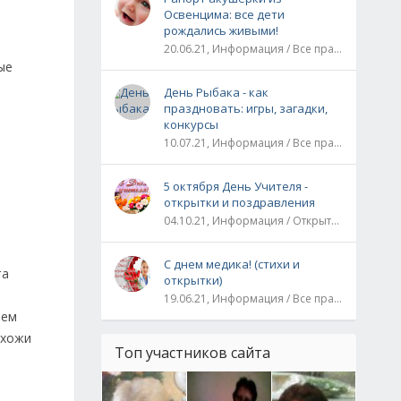
Освенцима: все дети
рождались живыми!
20.06.21, Информация / Все праздники / Рассказы и истории
ые
День Рыбака - как
праздновать: игры, загадки,
конкурсы
10.07.21, Информация / Все праздники
5 октября День Учителя -
открытки и поздравления
04.10.21, Информация / Открытки / Все праздники
С днем медика! (стихи и
та
открытки)
19.06.21, Информация / Все праздники
ием
охожи
Топ участников сайта