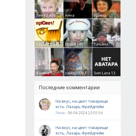
Лена
7 436
Анна
Ирина
Гумлевая
0
Бруцкая
41
Сергей
1 342
Ируся
195
Татьяна
Крючкова
0
Юнона
6
zakko2009
7
Svet-Lana
13
Последние комментарии
На вкус, на цвет товарищи
есть. Лазарь Фрейдгейм
Лена
- 06-04-2024 23:55:54
На вкус, на цвет товарищи
есть. Лазарь Фрейдгейм