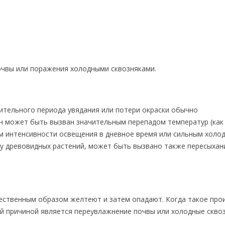
очвы или поражения холодными сквозняками.
ительного периода увядания или потери окраски обычно
Он может быть вызван значительным перепадом температур (как
ем интенсивности освещения в дневное время или сильным холо
 у древовидных растений, может быть вызвано также пересыха
ественным образом желтеют и затем опадают. Когда такое про
й причиной является переувлажнение почвы или холодные сквоз