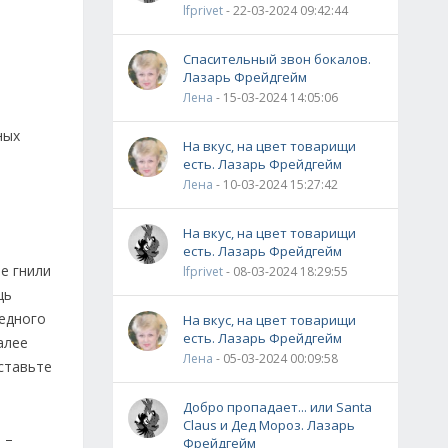
lfprivet
- 22-03-2024 09:42:44
Спасительный звон бокалов.
Лазарь Фрейдгейм
Лена
- 15-03-2024 14:05:06
ных
На вкус, на цвет товарищи
есть. Лазарь Фрейдгейм
Лена
- 10-03-2024 15:27:42
На вкус, на цвет товарищи
есть. Лазарь Фрейдгейм
е гнили
lfprivet
- 08-03-2024 18:29:55
щь
медного
На вкус, на цвет товарищи
есть. Лазарь Фрейдгейм
алее
Лена
- 05-03-2024 00:09:58
ставьте
Добро пропадает... или Santa
Claus и Дед Мороз. Лазарь
 –
Фрейдгейм