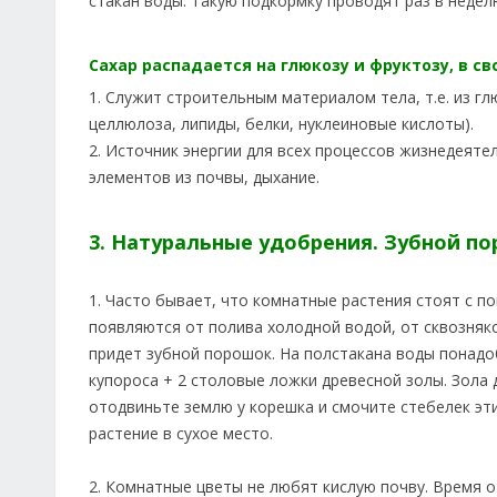
стакан воды. Такую подкормку проводят раз в недел
Сахар распадается на глюкозу и фруктозу, в с
1. Служит строительным материалом тела, т.е. из г
целлюлоза, липиды, белки, нуклеиновые кислоты).
2. Источник энергии для всех процессов жизнедеяте
элементов из почвы, дыхание.
3. Натуральные удобрения. Зубной по
1. Часто бывает, что комнатные растения стоят с п
появляются от полива холодной водой, от сквозняк
придет зубной порошок. На полстакана воды понадо
купороса + 2 столовые ложки древесной золы. Зола
отодвиньте землю у корешка и смочите стебелек эт
растение в сухое место.
2. Комнатные цветы не любят кислую почву. Время о