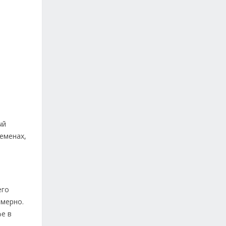
ый
семенах,
его
омерно.
фе в