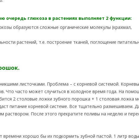
ю.
вою очередь глюкоза в растениях выполняет 2 функции:
люкозы образуются сложные органические молекулы (крахмал,
льности растений, т.е. построение тканей, поглощение питатель
рошок.
оникшими листочками. Проблема – с корневой системой. Корневы
ов. Что часто может случиться в холодное время года. На помо
бится 2 столовые ложки зубного порошка + 1 столовая ложка 
 даст питание корневой системе. Все тщательно размешиваем. Д
им раствором. После этого прекратите поливы на неделю и пере
т времени хорошо бы их подкормить зубной пастой. 1 литр воды