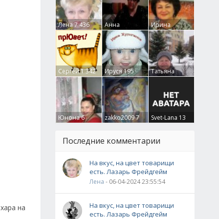
Лена
7 436
Анна
Ирина
Гумлевая
0
Бруцкая
41
Сергей
1 342
Ируся
195
Татьяна
Крючкова
0
Юнона
6
zakko2009
7
Svet-Lana
13
Последние комментарии
На вкус, на цвет товарищи
есть. Лазарь Фрейдгейм
Лена
- 06-04-2024 23:55:54
На вкус, на цвет товарищи
хара на
есть. Лазарь Фрейдгейм