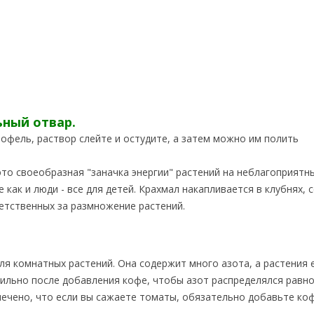
ьный отвар.
офель, раствор слейте и остудите, а затем можно им полить
это своеобразная "заначка энергии" растений на неблагоприятн
 как и люди - все для детей. Крахмал накапливается в клубнях, 
тветственных за размножение растений.
я комнатных растений. Она содержит много азота, а растения 
сильно после добавления кофе, чтобы азот распределялся равн
ечено, что если вы сажаете томаты, обязательно добавьте ко