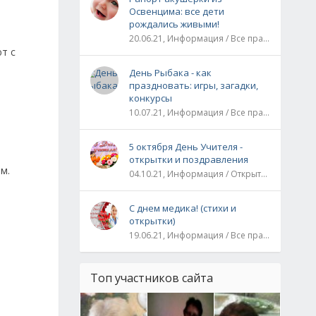
Освенцима: все дети
рождались живыми!
20.06.21, Информация / Все праздники / Рассказы и истории
т с
День Рыбака - как
праздновать: игры, загадки,
конкурсы
10.07.21, Информация / Все праздники
5 октября День Учителя -
открытки и поздравления
м.
04.10.21, Информация / Открытки / Все праздники
С днем медика! (стихи и
открытки)
19.06.21, Информация / Все праздники
Топ участников сайта