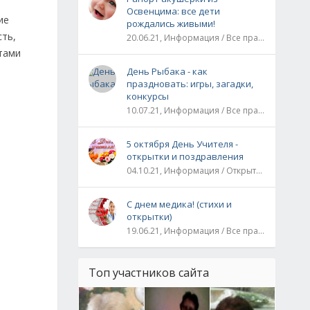
Освенцима: все дети
ие
рождались живыми!
сть,
20.06.21, Информация / Все праздники / Рассказы и истории
тами
День Рыбака - как
праздновать: игры, загадки,
конкурсы
10.07.21, Информация / Все праздники
5 октября День Учителя -
открытки и поздравления
04.10.21, Информация / Открытки / Все праздники
С днем медика! (стихи и
открытки)
19.06.21, Информация / Все праздники
Топ участников сайта