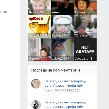
етое
Лена
7 436
Анна
Ирина
Гумлевая
0
Бруцкая
41
Сергей
1 342
Ируся
195
Татьяна
Крючкова
0
Юнона
6
zakko2009
7
Svet-Lana
13
Последние комментарии
На вкус, на цвет товарищи
есть. Лазарь Фрейдгейм
Лена
- 06-04-2024 23:55:54
На вкус, на цвет товарищи
есть. Лазарь Фрейдгейм