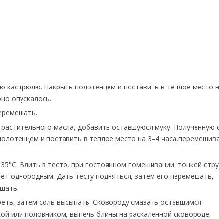
ую кастрюлю. Накрыть полотенцем и поставить в теплое место н
но опускалось.
перемешать.
мл растительного масла, добавить оставшуюся муку. Полученную 
полотенцем и поставить в теплое место на 3–4 часа,перемешив
0–35°C. Влить в тесто, при постоянном помешивании, тонкой стр
нет однородным. Дать тесту подняться, затем его перемешать,
шать.
реть, затем соль высыпать. Сковороду смазать оставшимся
ой или половником, выпечь блины на раскаленной сковороде.