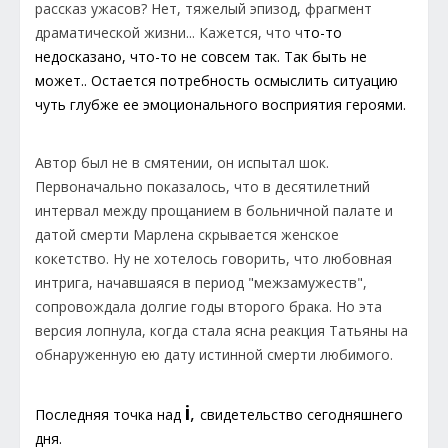
рассказ ужасов? Нет, тяжелый эпизод, фрагмент
драматической жизни... Кажется, что ч
то-то
недосказано, что-то не совсем так. Так быть не
может.. Остается потребность осмыслить ситуацию
чуть глубже ее эмоционального восприятия героями.
Автор был не в смятении, он испытал шок.
Первоначально показалось, что в десятилетний
интервал между прощанием в больничной палате и
датой смерти Марлена скрывается женское
кокетство. Ну не хотелось говорить, что любовная
интрига, начавшаяся в период "межзамужеств",
сопровождала долгие годы второго брака. Но эта
версия лопнула, когда стала ясна реакция Татьяны на
обнаруженную ею дату истинной смерти любимого.
i
,
Последняя точка над
свидетельство сегодняшнего
дня.