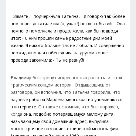
- Заметь, - подчеркнула Татьяна, - я говорю так более
чем через десятилетия (о, ужас!) после событий. - Она
немного помолчала и продолжила, как бы подводя
итог: - С ним прошли самые радостные дни моей
жизни. Я никого больше так не любила. И совершенно
неожиданно для собеседника на другом конце
провода закончила: - Ты не ревнуй!
Владимир был тронут искренностью рассказа и столь
трагическим концом истории.. Отдышавшись от
разговора, он вспомнил, что Татьяна говорила, что
научные
работы Марлена многократно упоминаются
в интернете.
Он также вспомнил, что был поражен,
когда
она, подобно потерявшемуся малому дитя,
называющему свой домашний адрес, выпулила
многострочное название технической монографии
Марлена, изданной в конце 1960-х годов.