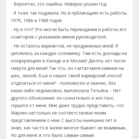
- Вероятно, это ошибка. Неверно указан год.
- Я тоже так подумала. Но в публикациях есть работы
1979, 1986 и 1988 годов.
- Ну и что? Это могли быть переиздания и работы его
соавторов с указанием имени руководителя.
- Не осталось вариантов, не продуманных мной. Я
цеплялась за каждую соломинку. Там есть доклады на
конференциях в Канаде и в Москве! Десять лет после
смерти для меня! Так что, он считал меня камнем на
шее, .люхой, б.ью и нашел такой варварский способ
отделаться от меня? - полновесно и смачно, без
каких-либо недомолвок, выплеснула Татьяна. - Нет
другого объяснения: он сознательно и жестоко
скрылся от меня. Мне даже трудно представить, что
Марлен настолько не соответствовал моим
представлением о нем. С высоты нынешних лет я
знаю, как часто в жизни многое бывает не взаимным...
Но для меня ж это было самым-самым.