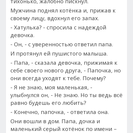
тихонько, жалобно пискнул.
Мужчина поднял котёнка и, прижав к
своему лицу, вдохнул его запах.
- Хатулька? - с
просила с надеждой
девочка.
- Он, - с
уверенностью ответил папа.
И протянул ей пушистого малыша.
- Папа, - с
казала девочка, прижимая к
себе своего нового друга, -
Папочка, но
они всегда уходят к тебе. Почему?
- Я не знаю, моя маленькая, -
у
лыбнулся он, -
Не знаю.
Но ты ведь всё
равно будешь его любить?
- Конечно, папочка, - о
тветила она.
Они вошли в дом. Папа, дочка и
маленький серый котёнок по имени –