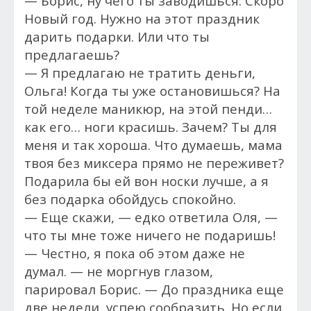
— Борис, ну чего ты заводишься. Скоро
Новый год. Нужно на этот праздник
дарить подарки. Или что ты
предлагаешь?
— Я предлагаю не тратить деньги,
Ольга! Когда ты уже остановишься? На
той неделе маникюр, на этой пенди…
как его… ноги красишь. Зачем? Ты для
меня и так хороша. Что думаешь, мама
твоя без миксера прямо не переживет?
Подарила бы ей вон носки лучше, а я
без подарка обойдусь спокойно.
— Еще скажи, — едко ответила Оля, —
что ты мне тоже ничего не подаришь!
— Честно, я пока об этом даже не
думал. — не моргнув глазом,
парировал Борис. — До праздника еще
две недели, успею сообразить. Но если