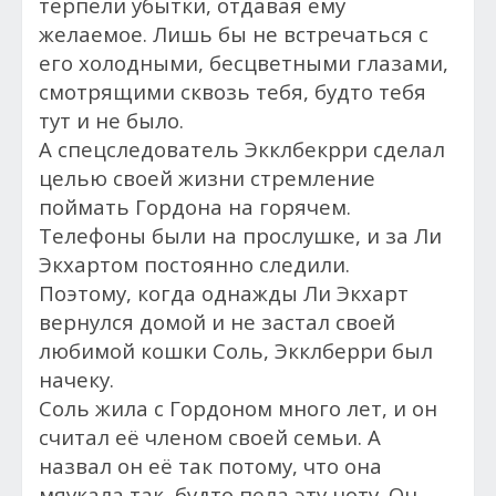
терпели убытки, отдавая ему
желаемое. Лишь бы не встречаться с
его холодными, бесцветными глазами,
смотрящими сквозь тебя, будто тебя
тут и не было.
А спецследователь Экклбекрри сделал
целью своей жизни стремление
поймать Гордона на горячем.
Телефоны были на прослушке, и за Ли
Экхартом постоянно следили.
Поэтому, когда однажды Ли Экхарт
вернулся домой и не застал своей
любимой кошки Соль, Экклберри был
начеку.
Соль жила с Гордоном много лет, и он
считал её членом своей семьи. А
назвал он её так потому, что она
мяукала так, будто пела эту ноту. Он