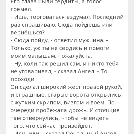
Его глаза были сердиты, а голос
гремел.
- Ишь, торговаться вздумал. Последний
раз спрашиваю.
Сюда пойдёшь или
вернёшься?
- Сюда пойду, - ответил мужчина. -
Только, уж ты не сердись и помоги
моим малышам, пожалуйста.
- Ну, коли так решил сам, и никто тебя
не уговаривал, - сказал Ангел. - То,
проходи.
Он сделал широкий жест правой рукой,
и страшные, старые ворота открылись
с жутким скрипом, визгом и воем. По
очереди пробежала дрожь. И стоящие
там отвернулись, чтобы не видеть
того, что сейчас произойдёт.
- Иди, иди, - сказал Печальный Ангел. -