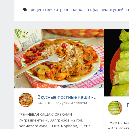
рецепт гречки
гречневая каша с фаршем
вкуснейша
Вкусные постные каши - 5 рецептов
24.02.18
Закуски и салаты
1
ГРЕЧНЕВАЯ КАША С ОРЕХАМИ
Ингредиенты: - 500 г грибов, - 2 гол.
Нам понадо
репчатого лука, - 1 шт. моркови, - 1 ст.л.
– 3 ст. лож