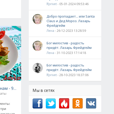
lfprivet
- 05-01-2024 09:53:46
Добро пропадает... или Santa
Claus и Дед Мороз. Лазарь
Фрейдгейм
Лена
- 26-12-2023 13:28:59
Бог милостив - радость
придёт. Лазарь Фрейдгейм
Лена
- 31-10-2023 17:14:18
Бог милостив - радость
придёт. Лазарь Фрейдгейм
lfprivet
- 28-10-2023 18:37:06
нам - 9 вкусных рецептов
Мы в сетях
латы