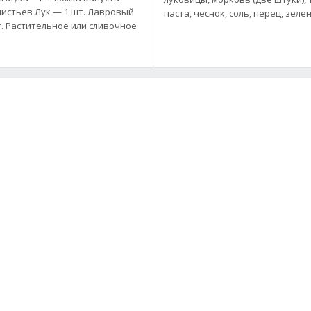
 листьев Лук — 1 шт. Лавровый
паста, чеснок, соль, перец
т. Растительное или сливочное