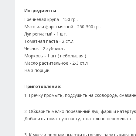
Ингредиенты :
Гречневая крупа - 150 гр .
Мясо или фарш мясной - 250-300 гр .
Лук репчатый - 1 шт.
Томатная паста - 2 ст.л.
Чеснок - 2 зубчика .
Морковь - 1 шт ( небольшая ) .
Масло растительное - 2-3 ст.л.
На 3 порции.
П
риготовление:
1. Гречку промыть, подсушить на сковороде, смазан
2. Обжарить мелко порезанный лук, фарш и натертую
Добавить томатную пасту, тщательно перемешать.
3. К мясу и овощам выложить гречку, залить кипятко