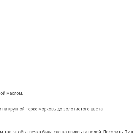
ной маслом.
 на крупной терке морковь до золотистого цвета.
м так, чтобы гречка была слегка прикрыта водой. Посолить. Туш