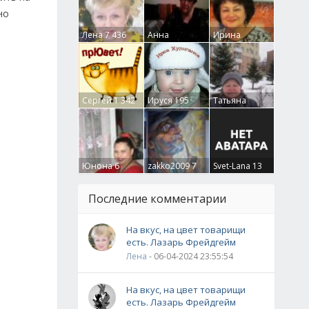
но
Лена
7 436
Анна
Ирина
Гумлевая
0
Бруцкая
41
Сергей
1 342
Ируся
195
Татьяна
Крючкова
0
Юнона
6
zakko2009
7
Svet-Lana
13
Последние комментарии
На вкус, на цвет товарищи
есть. Лазарь Фрейдгейм
Лена
- 06-04-2024 23:55:54
На вкус, на цвет товарищи
есть. Лазарь Фрейдгейм