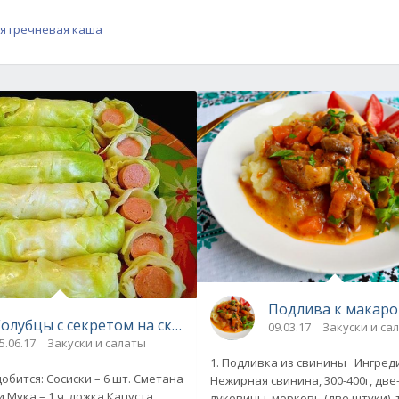
я гречневая каша
Подлива к макаро
Голубцы с секретом на скорую руку
09.03.17
Закуски и са
5.06.17
Закуски и салаты
1. Подливка из свинины Ингредиенты:
бится: Сосиски – 6 шт. Сметана
Нежирная свинина, 300-400г, две-три
ки Мука – 1 ч. ложка Капуста
луковицы, морковь (две штуки), томатная