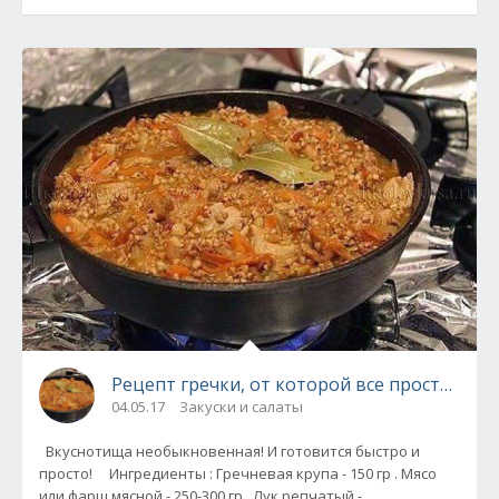
Рецепт гречки, от которой все просто в во
04.05.17
Закуски и салаты
Вкуснотища необыкновенная! И готовится быстро и
просто! Ингредиенты : Гречневая крупа - 150 гр . Мясо
или фарш мясной - 250-300 гр . Лук репчатый -