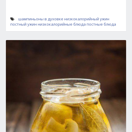
шампиньоны в духовке
низкокалорийный ужин
постный ужин
низкокалорийные блюда
постные блюда