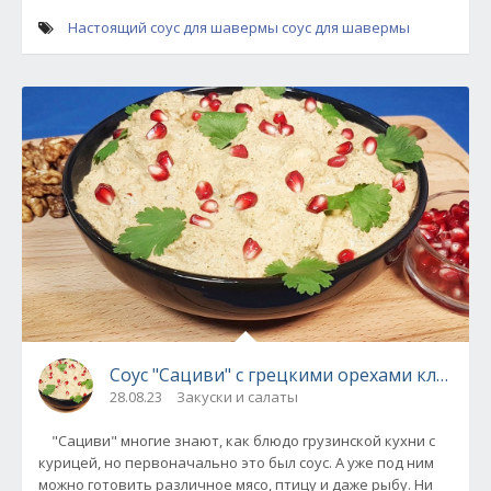
Настоящий соус для шавермы
соус для шавермы
Соус "Сациви" с грецкими орехами классич
28.08.23
Закуски и салаты
"Сациви" многие знают, как блюдо грузинской кухни с
курицей, но первоначально это был соус. А уже под ним
можно готовить различное мясо, птицу и даже рыбу. Ни