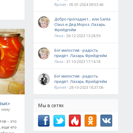
lfprivet
- 05-01-2024 09:53:46
Добро пропадает... или Santa
Claus и Дед Мороз. Лазарь
Фрейдгейм
Лена
- 26-12-2023 13:28:59
Бог милостив - радость
придёт. Лазарь Фрейдгейм
Лена
- 31-10-2023 17:14:18
Бог милостив - радость
придёт. Лазарь Фрейдгейм
lfprivet
- 28-10-2023 18:37:06
зык»
Мы в сетях
 зиму
ов – это
, еще его
абачки –