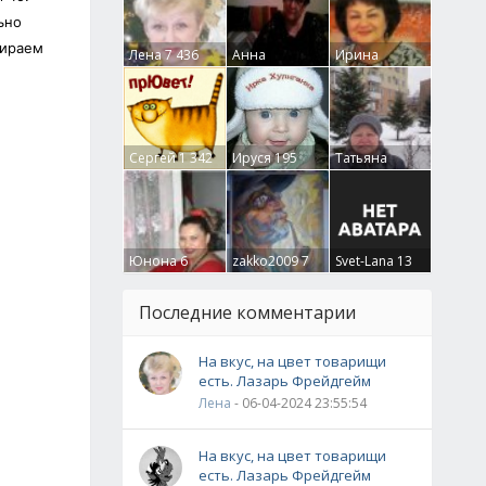
ьно
бираем
Лена
7 436
Анна
Ирина
Гумлевая
0
Бруцкая
41
Сергей
1 342
Ируся
195
Татьяна
Крючкова
0
Юнона
6
zakko2009
7
Svet-Lana
13
Последние комментарии
На вкус, на цвет товарищи
есть. Лазарь Фрейдгейм
Лена
- 06-04-2024 23:55:54
На вкус, на цвет товарищи
есть. Лазарь Фрейдгейм