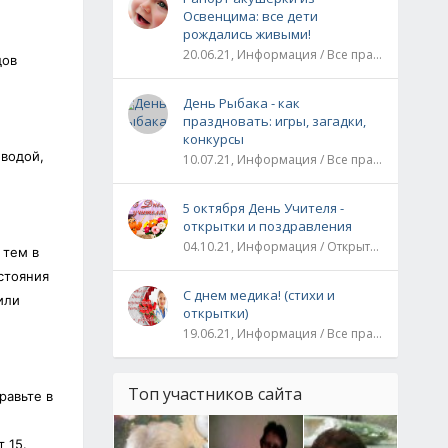
Освенцима: все дети
рождались живыми!
20.06.21, Информация / Все праздники / Рассказы и истории
дов
День Рыбака - как
праздновать: игры, загадки,
конкурсы
 водой,
10.07.21, Информация / Все праздники
5 октября День Учителя -
открытки и поздравления
04.10.21, Информация / Открытки / Все праздники
 тем в
стояния
С днем медика! (стихи и
или
открытки)
19.06.21, Информация / Все праздники
Топ участников сайта
равьте в
 15.