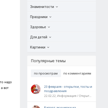
Знаменитости
Праздники
Здоровье
Для детей
Картинки
Популярные темы
по просмотрам
по комментариям
то надо
23 февраля - открытки, тосты и
 а вот
поздравления
22.02.22, Информация / Открытки / Все праздники
и
Рапорт акушерки из