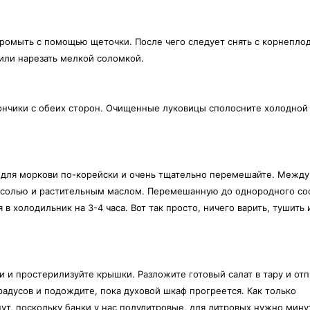
промыть с помощью щеточки. После чего следует снять с корнепло
 или нарезать мелкой соломкой.
кончики с обеих сторон. Очищенные луковицы сполосните холодной
у для моркови по-корейски и очень тщательно перемешайте. Между
, солью и растительным маслом. Перемешанную до однородного со
 в холодильник на 3-4 часа. Вот так просто, ничего варить, тушить 
ки и простерилизуйте крышки. Разложите готовый салат в тару и отп
радусов и подождите, пока духовой шкаф прогреется. Как только
ут, поскольку банки у нас полулитровые, для литровых нужно минут