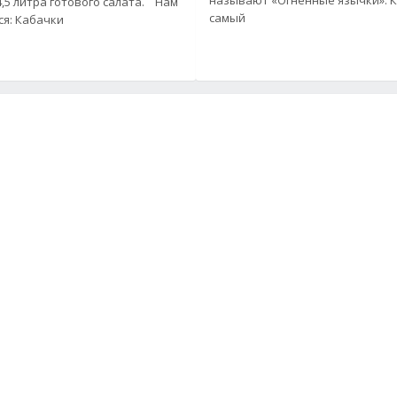
5 литра готового салата. Нам
самый
понадобится: Кабачки