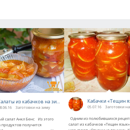
Кабачки «Тещин я
Салаты из кабачков на зиму
05.07.16
Заготовки на
8.06.16
Заготовки на зиму
Одним из полюбившихся рецепт
й салат Анкл Бенс Из этого
салат из кабачков «Тещин язык»
 продуктов получится
называют «Огненные язычки». К