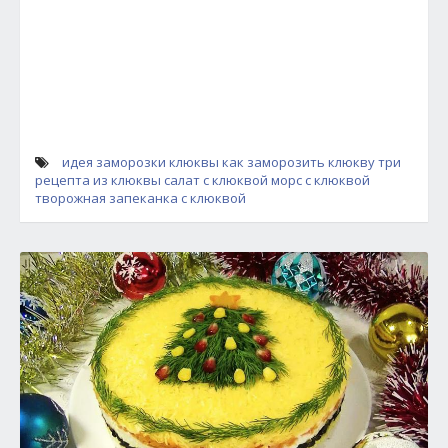
идея заморозки клюквы
как заморозить клюкву
три
рецепта из клюквы
салат с клюквой
морс с клюквой
творожная запеканка с клюквой