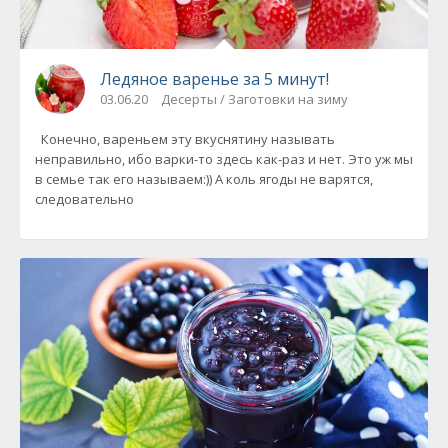
Ледяное варенье за 5 минут!
03.06.20
Десерты / Заготовки на зиму
Конечно, вареньем эту вкуснятину называть
неправильно, ибо варки-то здесь как-раз и нет. Это уж мы
в семье так его называем:)) А коль ягоды не варятся,
следовательно