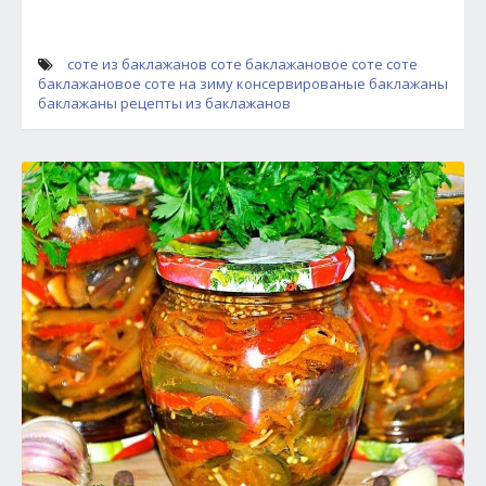
соте из баклажанов
соте
баклажановое соте
соте
баклажановое
соте на зиму
консервированые баклажаны
баклажаны
рецепты из баклажанов