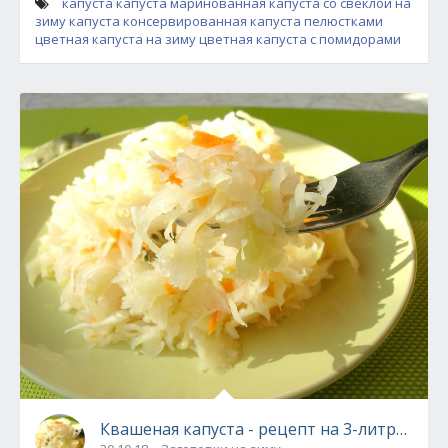
капуста
капуста маринованная
капуста со свеклой на
зиму
капуста консервированная
капуста пелюстками
цветная капуста на зиму
цветная капуста с помидорами
Квашеная капуста - рецепт на 3-литровую 