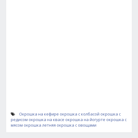
Окрошка на кефире
окрошка с колбасой
окрошка с
редисом
окрошка на квасе
окрошка на йогурте
окрошка с
мясом
окрошка летняя
окрошка с овощами