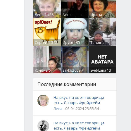
Лена
7 436
Анна
Ирина
Гумлевая
0
Бруцкая
41
Сергей
1 342
Ируся
195
Татьяна
Крючкова
0
Юнона
6
zakko2009
7
Svet-Lana
13
Последние комментарии
На вкус, на цвет товарищи
есть. Лазарь Фрейдгейм
Лена
- 06-04-2024 23:55:54
На вкус, на цвет товарищи
есть. Лазарь Фрейдгейм