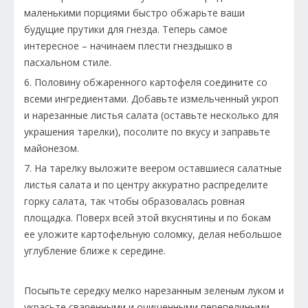
маленькими порциями быстро обжарьте ваши
будущие прутики для гнезда. Теперь самое
интересное – начинаем плести гнездышко в
пасхальном стиле.
6. Половину обжаренного картофеля соедините со
всеми ингредиентами. Добавьте измельченный укроп
и нарезанные листья салата (оставьте несколько для
украшения тарелки), посолите по вкусу и заправьте
майонезом.
7. На тарелку выложите веером оставшиеся салатные
листья салата и по центру аккуратно распределите
горку салата, так чтобы образовалась ровная
площадка. Поверх всей этой вкуснятины и по бокам
ее уложите картофельную соломку, делая небольшое
углубление ближе к середине.
Посыпьте середку мелко нарезанным зеленым луком и
украсьте сваренными и очищенными перепелиными