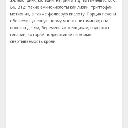
железо, цинк, кальций, натрий и т.д.; витамины А, В, С,
В6, В12; такие аминокислоты как лизин, триптофан,
метионин, а также фолиевую кислоту. Порция печени
обеспечит дневную норму многих витаминов; она
полезна детям, беременным женщинам; содержит
гепарин, который поддерживает в норме
свертываемость крови.