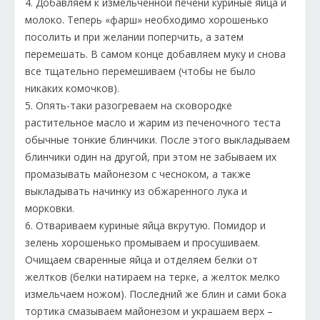
4. Добавляем к измельченной печени куриные яйца и
молоко. Теперь «фарш» необходимо хорошенько
посолить и при желании поперчить, а затем
перемешать. В самом конце добавляем муку и снова
все тщательно перемешиваем (чтобы не было
никаких комочков).
5. Опять-таки разогреваем на сковородке
растительное масло и жарим из печеночного теста
обычные тонкие блинчики. После этого выкладываем
блинчики один на другой, при этом не забываем их
промазывать майонезом с чесноком, а также
выкладывать начинку из обжаренного лука и
морковки.
6. Отвариваем куриные яйца вкрутую. Помидор и
зелень хорошенько промываем и просушиваем.
Очищаем сваренные яйца и отделяем белки от
желтков (белки натираем на терке, а желток мелко
измельчаем ножом). Последний же блин и сами бока
тортика смазываем майонезом и украшаем верх –