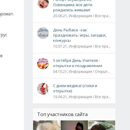
Освенцима: все дети
рождались живыми!
аромат.
20.06.21, Информация / Все праздники / Рассказы и истории
День Рыбака - как
трус
праздновать: игры, загадки,
конкурсы
10.07.21, Информация / Все праздники
 в
5 октября День Учителя -
открытки и поздравления
04.10.21, Информация / Открытки / Все праздники
С днем медика! (стихи и
открытки)
19.06.21, Информация / Все праздники
Топ участников сайта