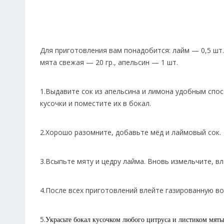
Для приготовления вам понадобится: лайм — 0,5 шт.,
мята свежая — 20 гр., апельсин — 1 шт.
1.Выдавите сок из апельсина и лимона удобным спос
кусочки и поместите их в бокал.
2.Хорошо разомните, добавьте мёд и лаймовый сок.
3.Всыпьте мяту и цедру лайма. Вновь измельчите, в
4.После всех приготовлений влейте газированную во
5.
Украсьте бокал кусочком любого цитруса и листиком мяты,