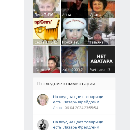
Лена
7 436
Анна
Ирина
Гумлевая
0
Бруцкая
41
Сергей
1 342
Ируся
195
Татьяна
Крючкова
0
Юнона
6
zakko2009
7
Svet-Lana
13
Последние комментарии
На вкус, на цвет товарищи
есть. Лазарь Фрейдгейм
Лена
- 06-04-2024 23:55:54
На вкус, на цвет товарищи
есть. Лазарь Фрейдгейм