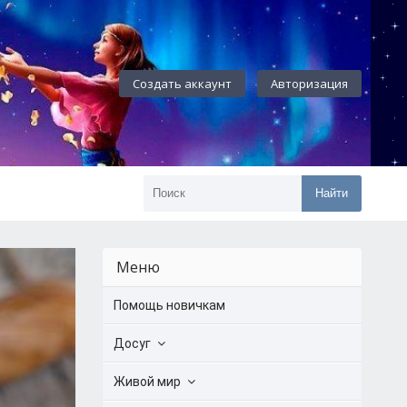
Создать аккаунт
Авторизация
Найти
Меню
Помощь новичкам
Досуг
Живой мир