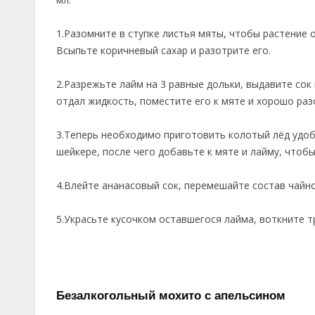
1.Разомните в ступке листья мяты, чтобы растение
Всыпьте коричневый сахар и разотрите его.
2.Разрежьте лайм на 3 равные дольки, выдавите сок 
отдал жидкость, поместите его к мяте и хорошо раз
3.Теперь необходимо приготовить колотый лёд удоб
шейкере, после чего добавьте к мяте и лайму, чтоб
4.Влейте ананасовый сок, перемешайте состав чайн
5.Украсьте кусочком оставшегося лайма, воткните т
Безалкогольный мохито с апельсином