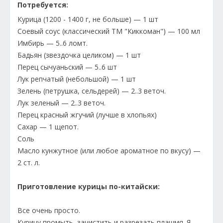
Потребуется:
Курица (1200 - 1400 г, не больше) — 1 шт
Соевый соус (классический ТМ "Киккоман") — 100 мл
Имбирь — 5..6 ломт.
Бадьян (звездочка целиком) — 1 шт
Перец сычуаньский — 5..6 шт
Лук репчатый (небольшой) — 1 шт
Зелень (петрушка, сельдерей) — 2..3 веточ.
Лук зеленый — 2..3 веточ.
Перец красный жгучий (лучше в хлопьях)
Сахар — 1 щепот.
Соль
Масло кунжутное (или любое ароматное по вкусу) —
2 ст. л.
Приготовление курицы по-китайски:
Все очень просто.
Курицу промыть, зачистить и разрезать плашмя. Я