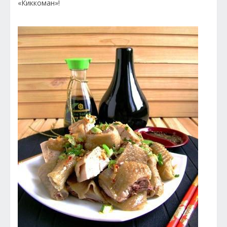
«Киккоман»!