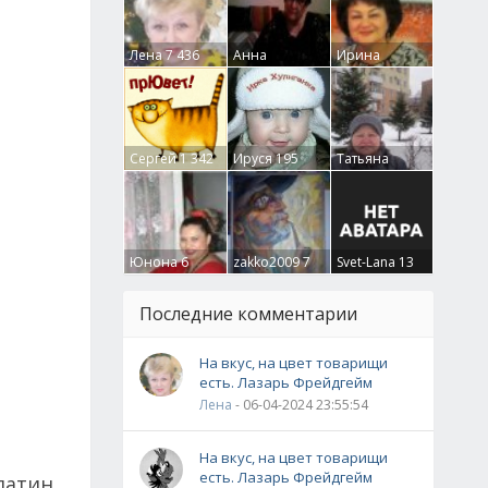
Лена
7 436
Анна
Ирина
Гумлевая
0
Бруцкая
41
Сергей
1 342
Ируся
195
Татьяна
Крючкова
0
Юнона
6
zakko2009
7
Svet-Lana
13
Последние комментарии
На вкус, на цвет товарищи
есть. Лазарь Фрейдгейм
Лена
- 06-04-2024 23:55:54
На вкус, на цвет товарищи
есть. Лазарь Фрейдгейм
латин.