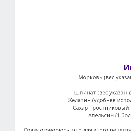
И
Морковь (вес указ
Шпинат (вес указан 
Желатин (удобнее испо
Сахар тростниковый (
Апельсин (1 бо
Сразу оговорюсь, что для этого рецеп