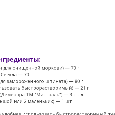
нгредиенты:
ан для очищенной моркови) — 70 г
Свекла — 70 г
для замороженного шпината) — 80 г
льзовать быстрорастворимый) — 21 г
Демерара ТМ "Мистраль") — 3 ст. л.
льшой или 2 маленьких) — 1 шт
та удобнее использовать быстрорастворимый же