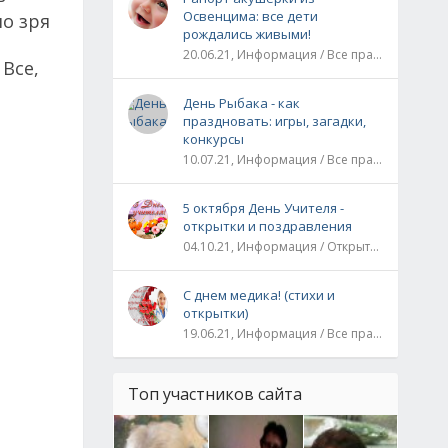
Освенцима: все дети
о зря
рождались живыми!
20.06.21, Информация / Все праздники / Рассказы и истории
Все,
День Рыбака - как
праздновать: игры, загадки,
конкурсы
10.07.21, Информация / Все праздники
5 октября День Учителя -
открытки и поздравления
04.10.21, Информация / Открытки / Все праздники
С днем медика! (стихи и
открытки)
19.06.21, Информация / Все праздники
Топ участников сайта