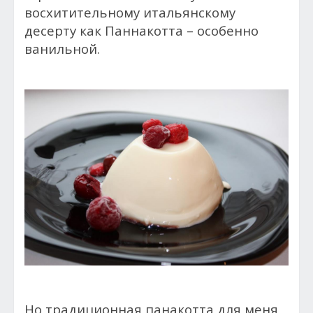
восхитительному итальянскому
десерту как Паннакотта – особенно
ванильной.
Но традиционная панакотта для меня