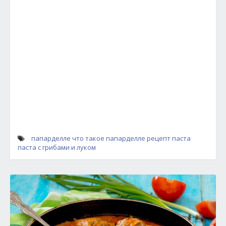
папарделле
что такое папарделле
рецепт
паста
паста с грибами и луком