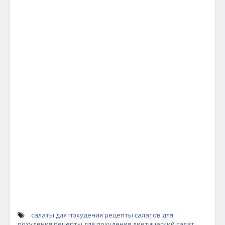
салаты для похудения
рецепты салатов для
похудения
рецепты для похудения
диетический салат