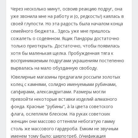
Через несколько минут, освоив реакцию подруг, она
уже звонила мне на работу и (о, редкость!) каялась в
своей глупости. Но эта радость была началом конца
семейного бюджета... Здесь уже мне пришлось
сожалеть о содеянном. Ящик Пандоры достаточно
только приоткрыть. Достаточно, чтобы появилась
хотя бы маленькая щелка. Пробужденная тяга к
воспринимаемым подругами украшениям постепенно
вырвалась на мало обузданную свободу.
Ювелирные магазины предлагали россыпи золотых
колец с камнями, солидно именуемыми рубинами,
сапфирами, александритами. Размеры могли
превзойти некоторые вставки изделий алмазного
фонда. Красные "рубины", à la цвета советского
флага, ослепляли блеском. На руках советских
женщин они массово оттеняли небогатую гамму
столь же массового гардероба. Ёмким не звучным
именем тому было: ширпотреб. (Унификация