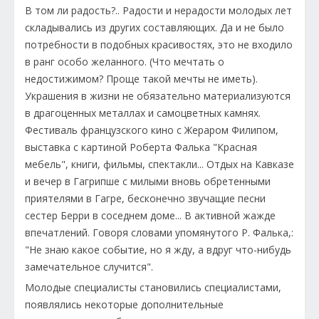
В том ли радость?.. Радости и нерадости молодых лет
складывались из других составляющих. Да и не было
потребности в подобных красивостях, это не входило
в ранг особо желанного. (Что мечтать о
недостижимом? Проще такой мечты не иметь).
Украшения в жизни не обязательно материализуются
в драгоценных металлах и самоцветных камнях.
Фестиваль французского кино с Жераром Филипом,
выставка с картиной Роберта Фалька "Красная
мебель", книги, фильмы, спектакли... Отдых на Кавказе
и вечер в Гагрипше с милыми вновь обретенными
приятелями в Гагре, бесконечно звучащие песни
сестер Берри в соседнем доме... В активной жажде
впечатлений. Говоря словами упомянутого Р. Фалька,:
"Не знаю какое событие, но я жду, а вдруг что-нибудь
замечательное случится".
Молодые специалисты становились специалистами,
появлялись некоторые дополнительные