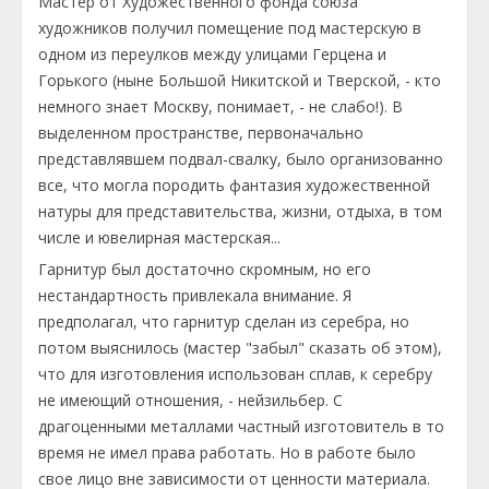
Мастер от Художественного фонда союза
художников получил помещение под мастерскую в
одном из переулков между улицами Герцена и
Горького (ныне Большой Никитской и Тверской, - кто
немного знает Москву, понимает, - не слабо!). В
выделенном пространстве, первоначально
представлявшем подвал-свалку, было организованно
все, что могла породить фантазия художественной
натуры для представительства, жизни, отдыха, в том
числе и ювелирная мастерская...
Гарнитур был достаточно скромным, но его
нестандартность привлекала внимание. Я
предполагал, что гарнитур сделан из серебра, но
потом выяснилось (мастер "забыл" сказать об этом),
что для изготовления использован сплав, к серебру
не имеющий отношения, - нейзильбер. С
драгоценными металлами частный изготовитель в то
время не имел права работать. Но в работе было
свое лицо вне зависимости от ценности материала.