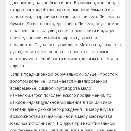
дневников у нас не было и нет. Возможно, конечно, в
старых папках, обклеенных мраморной бумагой и с
завязками, сохранились отдельные письма. Письмо на
бумаге. До интернета, до скайпа. Письмо, опускаемое
в развешенные на улицах почтовые ящики и идущее
неизведанными путями к адресату, долго и
ненадежно. Случалось, доходило. Можно подержать в
руках, посмотреть вновь на конверты - те самые: с
картинками в левой части и миниатюрным полем для
адреса.
Если в традиционном обручальном кольце - простом
золотом колечке - отражается нивелированное
всевременье, символ круговорота мало
изменяющегося поколенческого продвижения, то
каждое индивидуальное украшение в той или иной
степени дань дню своего рождения - в меру вкуса и
возможностей заказчика, как и в меру мастерства
ювелира-исполнителя. Но даже при неоптимальном
соотношении этих факторов, взяв в руки украшение,