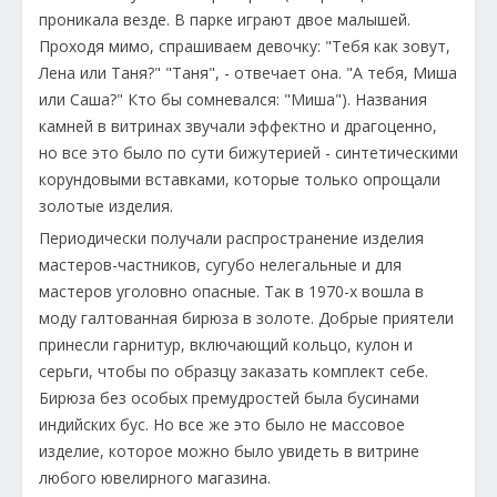
проникала везде. В парке играют двое малышей.
Проходя мимо, спрашиваем девочку: "Тебя как зовут,
Лена или Таня?" "Таня", - отвечает она. "А тебя, Миша
или Саша?" Кто бы сомневался: "Миша"). Названия
камней в витринах звучали эффектно и драгоценно,
но все это было по сути бижутерией - синтетическими
корундовыми вставками, которые только опрощали
золотые изделия.
Периодически получали распространение изделия
мастеров-частников, сугубо нелегальные и для
мастеров уголовно опасные. Так в 1970-х вошла в
моду галтованная бирюза в золоте. Добрые приятели
принесли гарнитур, включающий кольцо, кулон и
серьги, чтобы по образцу заказать комплект себе.
Бирюза без особых премудростей была бусинами
индийских бус. Но все же это было не массовое
изделие, которое можно было увидеть в витрине
любого ювелирного магазина.