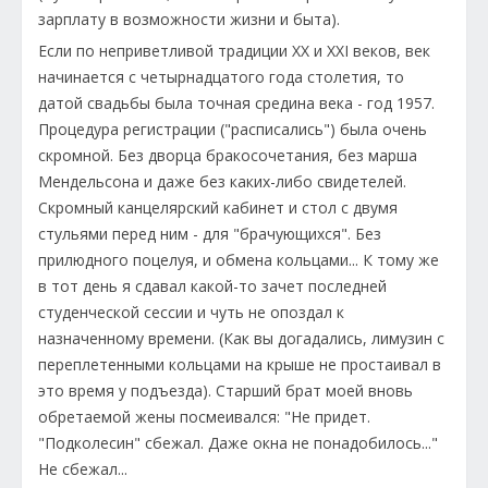
зарплату в возможности жизни и быта).
Если по неприветливой традиции ХХ и ХХI веков, век
начинается с четырнадцатого года столетия, то
датой свадьбы была точная средина века - год 1957.
Процедура регистрации ("расписались") была очень
скромной. Без дворца бракосочетания, без марша
Мендельсона и даже без каких-либо свидетелей.
Скромный канцелярский кабинет и стол с двумя
стульями перед ним - для "брачующихся". Без
прилюдного поцелуя, и обмена кольцами... К тому же
в тот день я сдавал какой-то зачет последней
студенческой сессии и чуть не опоздал к
назначенному времени. (Как вы догадались, лимузин с
переплетенными кольцами на крыше не простаивал в
это время у подъезда). Старший брат моей вновь
обретаемой жены посмеивался: "Не придет.
"Подколесин" сбежал. Даже окна не понадобилось..."
Не сбежал...