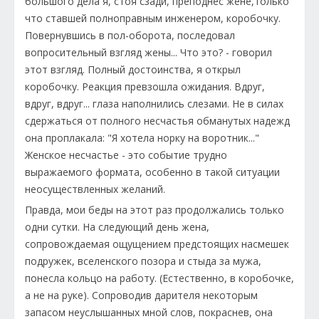
большого дела я, стоя сзади, преподнес жене,только
что ставшей полноправным инженером, коробочку.
Повернувшись в пол-оборота, последовал
вопросительный взгляд жены... Что это? - говорил
этот взгляд. Полный достоинства, я открыл
коробочку. Реакция превзошла ожидания. Вдруг,
вдруг, вдруг... глаза наполнились слезами. Не в силах
сдержаться от полного несчастья обманутых надежд
она проплакала: "Я хотела норку на воротник..."
Женское несчастье - это событие трудно
выражаемого формата, особенно в такой ситуации
неосуществленных желаний.
Правда, мои беды на этот раз продолжались только
одни сутки. На следующий день жена,
сопровождаемая ощущением предстоящих насмешек
подружек, вселенского позора и стыда за мужа,
понесла кольцо на работу. (Естественно, в коробочке,
а не на руке). Сопроводив дарителя некоторым
запасом неуслышанных мной слов, покраснев, она