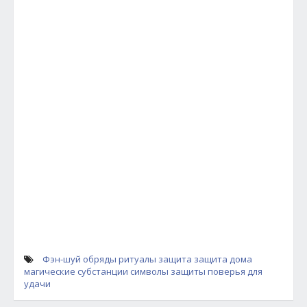
Фэн-шуй
обряды
ритуалы
защита
защита дома
магические субстанции
символы защиты
поверья для
удачи