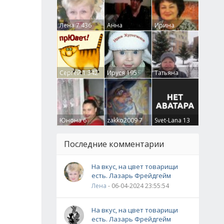
Лена
7 436
Анна
Ирина
Гумлевая
0
Бруцкая
41
Сергей
1 342
Ируся
195
Татьяна
Крючкова
0
Юнона
6
zakko2009
7
Svet-Lana
13
Последние комментарии
На вкус, на цвет товарищи
есть. Лазарь Фрейдгейм
Лена
- 06-04-2024 23:55:54
На вкус, на цвет товарищи
есть. Лазарь Фрейдгейм