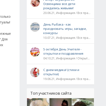
Освенцима: все дети
рождались живыми!
20.06.21, Информация / Все праздники / Рассказы и истории
 только
туалы!
День Рыбака - как
праздновать: игры, загадки,
конкурсы
енежные
10.07.21, Информация / Все праздники
? Для
их
5 октября День Учителя -
открытки и поздравления
04.10.21, Информация / Открытки / Все праздники
С днем медика! (стихи и
открытки)
19.06.21, Информация / Все праздники
Топ участников сайта