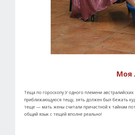
Моя 
Тёща по гороскопу.У одного племени австралийских
приближающуюся тещу, зять должен был бежать куда
теще — мать жены считали причастной к тайнам поту
общий язык с тещей вполне реально!