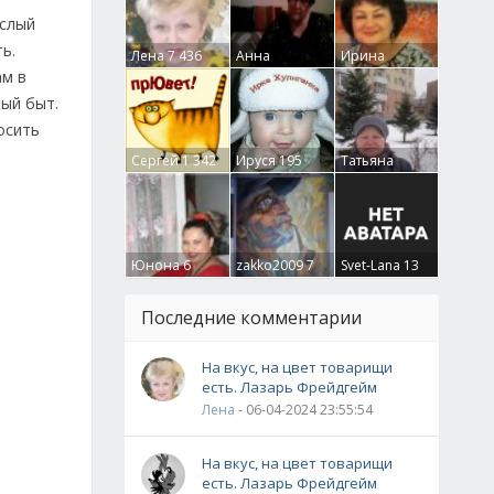
ослый
ь.
Лена
7 436
Анна
Ирина
Гумлевая
0
Бруцкая
41
ам в
ный быт.
осить
Сергей
1 342
Ируся
195
Татьяна
Крючкова
0
Юнона
6
zakko2009
7
Svet-Lana
13
Последние комментарии
На вкус, на цвет товарищи
есть. Лазарь Фрейдгейм
Лена
- 06-04-2024 23:55:54
На вкус, на цвет товарищи
есть. Лазарь Фрейдгейм