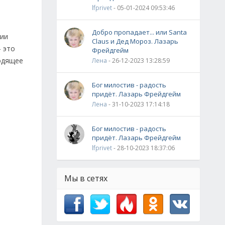
lfprivet
- 05-01-2024 09:53:46
Добро пропадает... или Santa
вии
Claus и Дед Мороз. Лазарь
 это
Фрейдгейм
ходящее
Лена
- 26-12-2023 13:28:59
Бог милостив - радость
придёт. Лазарь Фрейдгейм
Лена
- 31-10-2023 17:14:18
Бог милостив - радость
придёт. Лазарь Фрейдгейм
lfprivet
- 28-10-2023 18:37:06
Мы в сетях