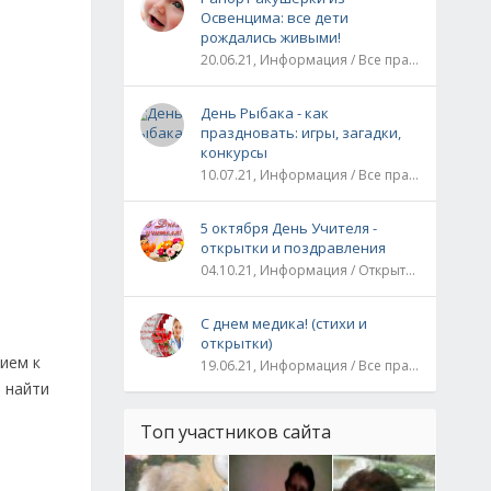
Освенцима: все дети
рождались живыми!
20.06.21, Информация / Все праздники / Рассказы и истории
День Рыбака - как
праздновать: игры, загадки,
конкурсы
10.07.21, Информация / Все праздники
5 октября День Учителя -
открытки и поздравления
04.10.21, Информация / Открытки / Все праздники
С днем медика! (стихи и
открытки)
ием к
19.06.21, Информация / Все праздники
: найти
Топ участников сайта