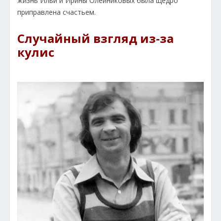
жизнь Ильи и Ирины Олейниковых была щедро
приправлена счастьем.
Случайный взгляд из-за
кулис