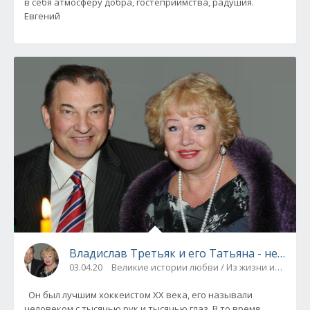
в себя атмосферу добра, гостеприимства, радушия.
Евгений
Владислав Третьяк и его Татьяна - неледо
03.04.20
Великие истории любви / Из жизни известн
Он был лучшим хоккеистом ХХ века, его называли
человеком с тысячью рук и тысячью глаз. В то время