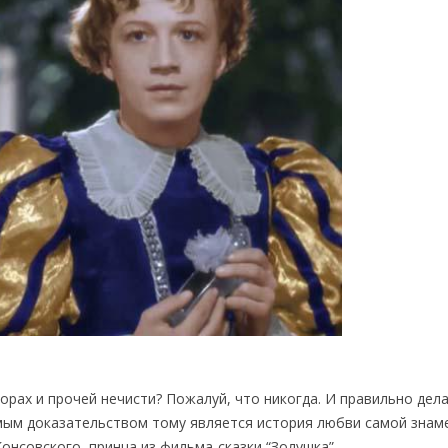
орах и прочей нечисти? Пожалуй, что никогда. И правильно дел
ямым доказательством тому является история любви самой знам
онсовского, принца из фильма-сказки “Золушка”.