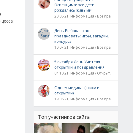
Освенцима: все дети
рождались живыми!
а
20.06.21, Информация / Все праздники / Рассказы и истории
нцесса:
День Рыбака - как
праздновать: игры, загадки,
конкурсы
10.07.21, Информация / Все праздники
5 октября День Учителя -
открытки и поздравления
04.10.21, Информация / Открытки / Все праздники
С днем медика! (стихи и
открытки)
19.06.21, Информация / Все праздники
Топ участников сайта