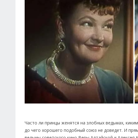
Часто ли принцы женятся на злобных ведьмах, киким
до чего хорошего подобный союз не доведет. И пр
ведьмы советского кино Веры Алтайской и Алексея К