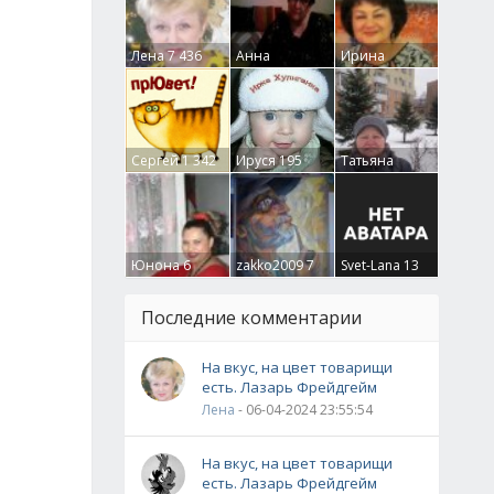
Лена
7 436
Анна
Ирина
Гумлевая
0
Бруцкая
41
Сергей
1 342
Ируся
195
Татьяна
Крючкова
0
Юнона
6
zakko2009
7
Svet-Lana
13
Последние комментарии
На вкус, на цвет товарищи
есть. Лазарь Фрейдгейм
Лена
- 06-04-2024 23:55:54
На вкус, на цвет товарищи
есть. Лазарь Фрейдгейм