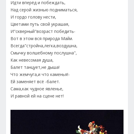
Идти вперёд и побеждать,
Над серой жизнью подниматься,
И гордо голову нести,
Цветами путь свой украшая,
И"скверный"возраст победить-
Вот в этом вся природа Майи.
Всегда"стройна,легка,воздушна,
Смычку волшебному послушна",
Как невесомая душа,
Балет танцует,не дыша!
Что жемчуга,и что каменья!-
Ей заменяет всё -балет.
Сама,как чудное явленье,
И равной ей на сцене нет!