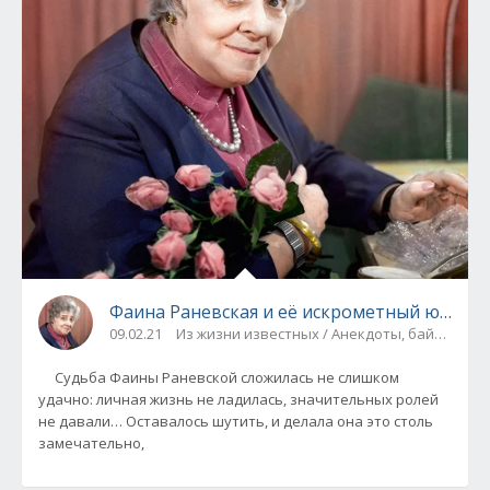
Фаина Раневская и её искрометный юмор!
09.02.21
Из жизни известных / Анекдоты, байки, при
Судьба Фаины Раневской сложилась не слишком
удачно: личная жизнь не ладилась, значительных ролей
не давали… Оставалось шутить, и делала она это столь
замечательно,