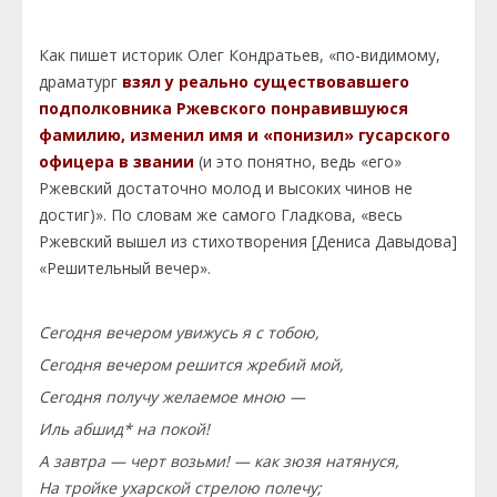
Как пишет историк Олег Кондратьев, «по-видимому,
драматург
взял у реально существовавшего
подполковника Ржевского понравившуюся
фамилию, изменил имя и «понизил» гусарского
офицера в звании
(и это понятно, ведь «его»
Ржевский достаточно молод и высоких чинов не
достиг)». По словам же самого Гладкова, «весь
Ржевский вышел из стихотворения [Дениса Давыдова]
«Решительный вечер».
Сегодня вечером увижусь я с тобою,
Сегодня вечером решится жребий мой,
Сегодня получу желаемое мною —
Иль абшид* на покой!
А завтра — черт возьми! — как зюзя натянуся,
На тройке ухарской стрелою полечу;