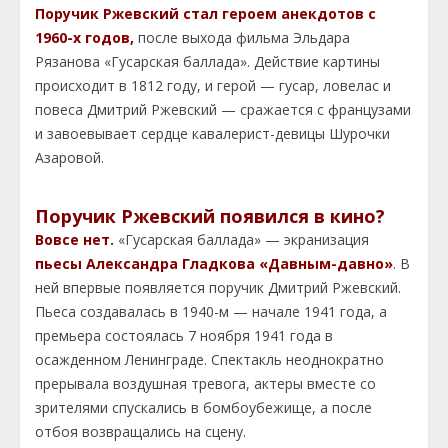
Поручик Ржевский стал героем анекдотов с
1960-х годов,
после выхода фильма Эльдара
Рязанова «Гусарская баллада». Действие картины
происходит в 1812 году, и герой — гусар, ловелас и
повеса Дмитрий Ржевский — сражается с французами
и завоевывает сердце кавалерист-девицы Шурочки
Азаровой.
Поручик Ржевский появился в кино?
Вовсе нет.
«Гусарская баллада» — экранизация
пьесы Александра Гладкова «Давным-давно»
. В
ней впервые появляется поручик Дмитрий Ржевский.
Пьеса создавалась в 1940-м — начале 1941 года, а
премьера состоялась 7 ноября 1941 года в
осажденном Ленинграде. Спектакль неоднократно
прерывала воздушная тревога, актеры вместе со
зрителями спускались в бомбоубежище, а после
отбоя возвращались на сцену.