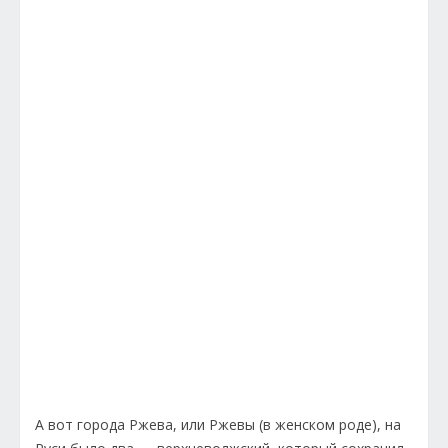
А вот города Ржева, или Ржевы (в женском роде), на