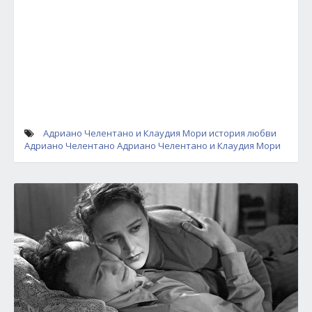
Адриано Челентано и Клаудия Мори
история любви
Адриано Челентано
Адриано Челентано
и Клаудия Мори