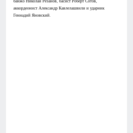
банжо Николай Резанов, басист Роберт Сотов,
аккордеонист Александр Кавлелашвили и ударник
Геннадий Яновский.