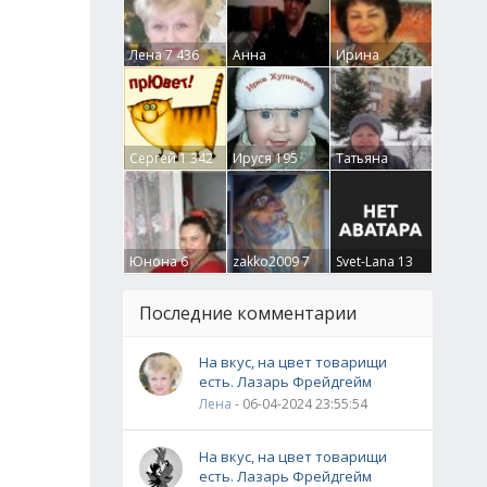
Лена
7 436
Анна
Ирина
Гумлевая
0
Бруцкая
41
Сергей
1 342
Ируся
195
Татьяна
Крючкова
0
Юнона
6
zakko2009
7
Svet-Lana
13
Последние комментарии
На вкус, на цвет товарищи
есть. Лазарь Фрейдгейм
Лена
- 06-04-2024 23:55:54
На вкус, на цвет товарищи
есть. Лазарь Фрейдгейм