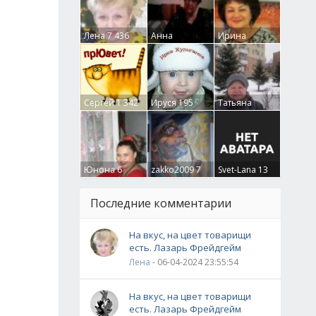
Лена
7 436
Анна
Ирина
Гумлевая
0
Бруцкая
41
Сергей
1 342
Ируся
195
Татьяна
Крючкова
0
Юнона
6
zakko2009
7
Svet-Lana
13
Последние комментарии
На вкус, на цвет товарищи
есть. Лазарь Фрейдгейм
Лена
- 06-04-2024 23:55:54
На вкус, на цвет товарищи
есть. Лазарь Фрейдгейм