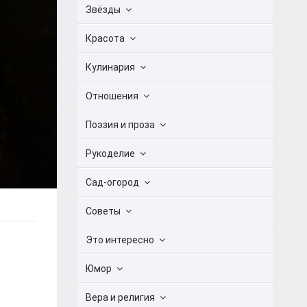
Звёзды
Красота
Кулинария
Отношения
Поэзия и проза
Рукоделие
Сад-огород
Советы
Это интересно
Юмор
Вера и религия