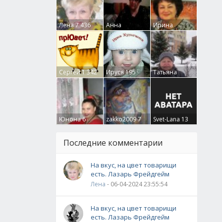
Лена
7 436
Анна
Ирина
Гумлевая
0
Бруцкая
41
Сергей
1 342
Ируся
195
Татьяна
Крючкова
0
Юнона
6
zakko2009
7
Svet-Lana
13
Последние комментарии
На вкус, на цвет товарищи
есть. Лазарь Фрейдгейм
Лена
- 06-04-2024 23:55:54
На вкус, на цвет товарищи
есть. Лазарь Фрейдгейм