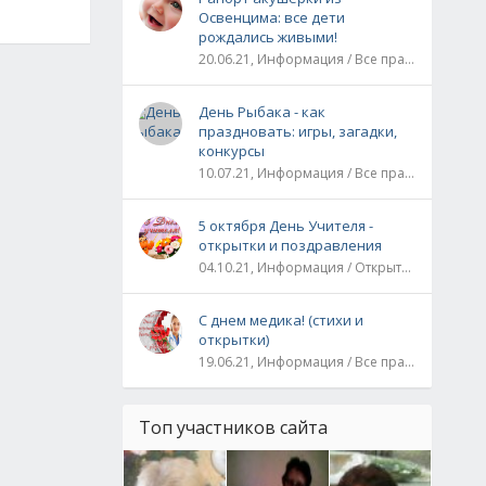
Освенцима: все дети
рождались живыми!
20.06.21, Информация / Все праздники / Рассказы и истории
День Рыбака - как
праздновать: игры, загадки,
конкурсы
10.07.21, Информация / Все праздники
5 октября День Учителя -
открытки и поздравления
04.10.21, Информация / Открытки / Все праздники
С днем медика! (стихи и
открытки)
19.06.21, Информация / Все праздники
Топ участников сайта