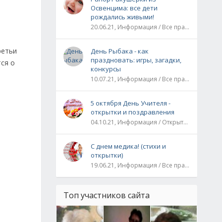
Освенцима: все дети
рождались живыми!
20.06.21, Информация / Все праздники / Рассказы и истории
ретьи
День Рыбака - как
праздновать: игры, загадки,
тся о
конкурсы
10.07.21, Информация / Все праздники
5 октября День Учителя -
открытки и поздравления
04.10.21, Информация / Открытки / Все праздники
С днем медика! (стихи и
открытки)
19.06.21, Информация / Все праздники
Топ участников сайта