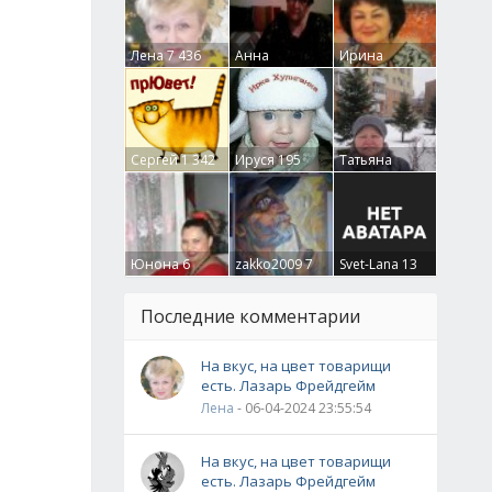
Лена
7 436
Анна
Ирина
Гумлевая
0
Бруцкая
41
Сергей
1 342
Ируся
195
Татьяна
Крючкова
0
Юнона
6
zakko2009
7
Svet-Lana
13
Последние комментарии
На вкус, на цвет товарищи
есть. Лазарь Фрейдгейм
Лена
- 06-04-2024 23:55:54
На вкус, на цвет товарищи
есть. Лазарь Фрейдгейм