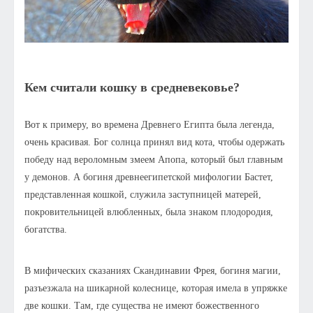
Кем считали кошку в средневековье?
Вот к примеру, во времена Древнего Египта была легенда,
очень красивая. Бог солнца принял вид кота, чтобы одержать
победу над вероломным змеем Апопа, который был главным
у демонов. А богиня древнеегипетской мифологии Бастет,
представленная кошкой, служила заступницей матерей,
покровительницей влюбленных, была знаком плодородия,
богатства.
В мифических сказаниях Скандинавии Фрея, богиня магии,
разъезжала на шикарной колеснице, которая имела в упряжке
две кошки. Там, где существа не имеют божественного