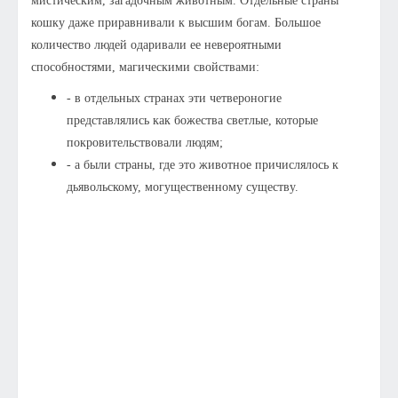
мистическим, загадочным животным. Отдельные страны
кошку даже приравнивали к высшим богам. Большое
количество людей одаривали ее невероятными
способностями, магическими свойствами:
- в отдельных странах эти четвероногие
представлялись как божества светлые, которые
покровительствовали людям;
- а были страны, где это животное причислялось к
дьявольскому, могущественному существу.