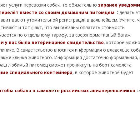
ляет услуги перевозки собак, то обязательно
заранее уведоми
ь перелёт вместе со своим домашним питомцем
. Сделать э
бавит вас от утомительной регистрации в дальнейшем. Учтите, 
итывают и тот факт, что вы обязаны оплатить стоимость
ывается по отдельному тарифу, за сверхнормативный багаж.
ии у вас было ветеринарное свидетельство
, которое можн
линике. В свидетельство вносится информация о владельце соб
а также кличка животного. Информация достаточно формальная, 
 ваш любимый питомец сможет проникнуть на борт самолёта.
чие специального контейнера
, в которое животное будет
 чтобы собака в самолёте российских авиаперевозчиков
с