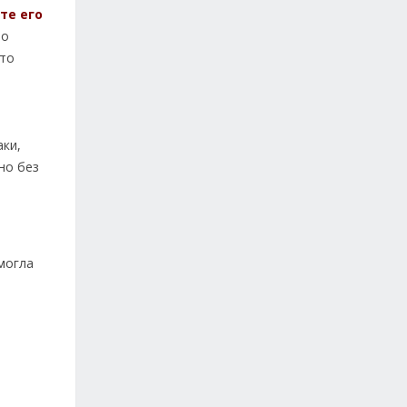
те его
то
что
о
аки,
но без
могла