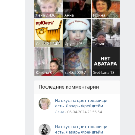
Лена
7 436
Анна
Ирина
Гумлевая
0
Бруцкая
41
Сергей
1 342
Ируся
195
Татьяна
Крючкова
0
Юнона
6
zakko2009
7
Svet-Lana
13
Последние комментарии
На вкус, на цвет товарищи
есть. Лазарь Фрейдгейм
Лена
- 06-04-2024 23:55:54
На вкус, на цвет товарищи
есть. Лазарь Фрейдгейм