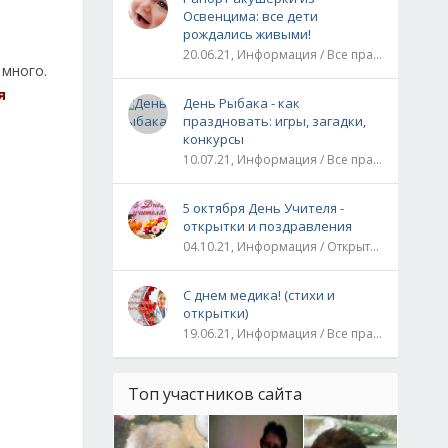
Освенцима: все дети
рождались живыми!
20.06.21, Информация / Все праздники / Рассказы и истории
 много.
я
День Рыбака - как
праздновать: игры, загадки,
конкурсы
10.07.21, Информация / Все праздники
5 октября День Учителя -
открытки и поздравления
04.10.21, Информация / Открытки / Все праздники
С днем медика! (стихи и
открытки)
19.06.21, Информация / Все праздники
Топ участников сайта