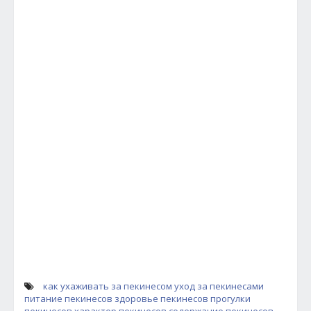
как ухаживать за пекинесом
уход за пекинесами
питание пекинесов
здоровье пекинесов
прогулки