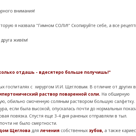
арного внимания!
оторую я назвала "Гимном СОЛИ!" Скопируйте себе, а все рецеп
 друга живём!
Сколько отдашь - вдесятеро больше получишь!"
х госпиталях с хирургом И.И. Щегловым. В отличие от других 
ипертонический раствор поваренной соли.
На обширную
лую, обильно смоченную соляным раствором большую салфетку.
тура, если была высокой, опускалась почти до нормальных показ
вая повязка. Спустя еще 3-4 дня раненых отправляли в тыл.
 почти не было смертности.
дом Щеглова
для
лечения
собственных
зубов,
а также кариес