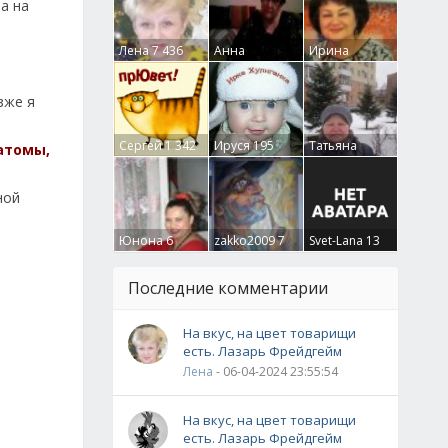
а на
Лена
7 436
Анна
Ирина
Гумлевая
0
Бруцкая
41
зже я
Сергей
1 342
Ируся
195
Татьяна
атомы,
Крючкова
0
ной
Юнона
6
zakko2009
7
Svet-Lana
13
Последние комментарии
На вкус, на цвет товарищи
есть. Лазарь Фрейдгейм
Лена
- 06-04-2024 23:55:54
На вкус, на цвет товарищи
есть. Лазарь Фрейдгейм