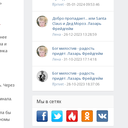
ь
lfprivet
- 05-01-2024 09:53:46
Добро пропадает... или Santa
.
Claus и Дед Мороз. Лазарь
Фрейдгейм
Лена
- 26-12-2023 13:28:59
 нее
ла и
Бог милостив - радость
инка
придёт. Лазарь Фрейдгейм
Лена
- 31-10-2023 17:14:18
Бог милостив - радость
придёт. Лазарь Фрейдгейм
lfprivet
- 28-10-2023 18:37:06
. Через
инала.
Мы в сетях
ла бы
еномы