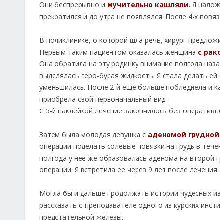
Они беспрерывно и
мучительно кашляли.
Я наложи
прекратился и до утра не появлялся. После 4-х повя
В поликлинике, о которой шла речь, хирург предло
Первым таким пациентом оказалась женщина
с рак
Она обратила на эту родинку внимание полгода наза
выделялась серо-бурая жидкость. Я стала делать ей
уменьшилась. После 2-й еще больше побледнела и ка
приобрела свой первоначальный вид.
С 5-й наклейкой лечение закончилось без оператив
Затем была молодая девушка с
аденомой грудной
операции поделать солевые повязки на грудь в тече
полгода у нее же образовалась аденома на второй г
операции. Я встретила ее через 9 лет после лечения
Могла бы и дальше продолжать истории чудесных и
рассказать о преподавателе одного из курских инст
предстательной железы.