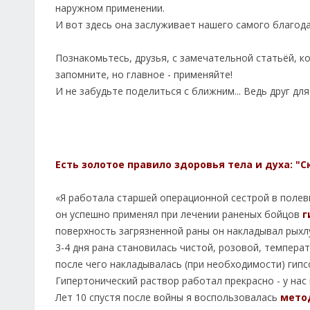
наружном применении.
И вот здесь она заслуживает нашего самого благод
Познакомьтесь, друзья, с замечательной статьёй, к
запомните, но главное - применяйте!
И не забудьте поделиться с ближним... Ведь друг для
Есть золотое правило здоровья тела и духа: "
«Я работала старшей операционной сестрой в полевы
он успешно применял при лечении раненых бойцов
г
поверхность загрязненной раны он накладывал рых
3-4 дня рана становилась чистой, розовой, темпера
после чего накладывалась (при необходимости) гипсо
Гипертонический раствор работал прекрасно - у нас
Лет 10 спустя после войны я воспользовалась
мето