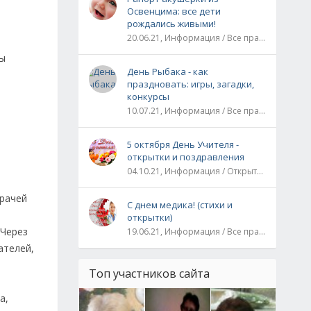
Освенцима: все дети
рождались живыми!
20.06.21, Информация / Все праздники / Рассказы и истории
ты
День Рыбака - как
праздновать: игры, загадки,
конкурсы
10.07.21, Информация / Все праздники
5 октября День Учителя -
открытки и поздравления
04.10.21, Информация / Открытки / Все праздники
врачей
С днем медика! (стихи и
открытки)
 Через
19.06.21, Информация / Все праздники
ателей,
Топ участников сайта
а,