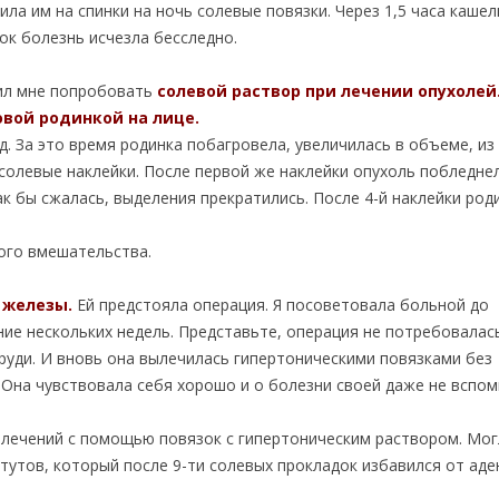
ла им на спинки на ночь солевые повязки. Через 1,5 часа кашел
зок болезнь исчезла бесследно.
жил мне попробовать
солевой раствор при лечении опухолей
овой родинкой на лице.
д. За это время родинка побагровела, увеличилась в объеме, из
 солевые наклейки. После первой же наклейки опухоль побледне
к бы сжалась, выделения прекратились. После 4-й наклейки род
ного вмешательства.
 железы.
Ей предстояла операция. Я посоветовала больной до
ние нескольких недель. Представьте, операция не потребовалась
руди. И вновь она вылечилась гипертоническими повязками без
. Она чувствовала себя хорошо и о болезни своей даже не вспом
злечений с помощью повязок с гипертоническим раствором. Мог
итутов, который после 9-ти солевых прокладок избавился от ад