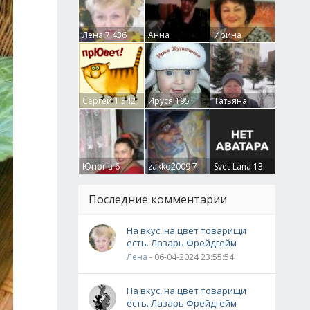
Лена
7 436
Анна
Ирина
Гумлевая
0
Бруцкая
41
Сергей
1 342
Ируся
195
Татьяна
Крючкова
0
Юнона
6
zakko2009
7
Svet-Lana
13
Последние комментарии
На вкус, на цвет товарищи
есть. Лазарь Фрейдгейм
Лена
- 06-04-2024 23:55:54
На вкус, на цвет товарищи
есть. Лазарь Фрейдгейм