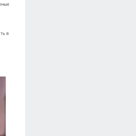
ченые
ть в