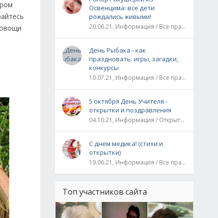
ыром
Освенцима: все дети
райтесь
рождались живыми!
20.06.21, Информация / Все праздники / Рассказы и истории
 овощи
День Рыбака - как
праздновать: игры, загадки,
конкурсы
10.07.21, Информация / Все праздники
5 октября День Учителя -
открытки и поздравления
04.10.21, Информация / Открытки / Все праздники
С днем медика! (стихи и
открытки)
19.06.21, Информация / Все праздники
Топ участников сайта